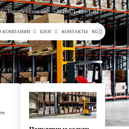
fy-logistics.com.ua
+38 (067)-408-1-837
О КОМПАНИИ
БЛОГ
КОНТАКТЫ
RU
 не