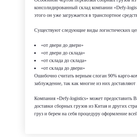
консолидированный склад компании «Defy-logist
этого он уже загружается в транспортное средст
Существуют следующие виды логистических це
«от двери до двери»
«от двери до склада»
«от склада до склада»
«от склада до двери»
Ошибочно считать верным слоган 90% карго-ком
заблуждение, так как многие из них доставляют 
Компания «Defy-logistics» может предоставить 
доставки сборных грузов из Китая и других стр
груз и берем на себя процедуру оформление вс