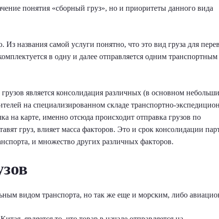
ачение понятия «сборный груз», но и приоритеты данного вида
о. Из названия самой услуги понятно, что это вид груза для пере
 комплектуется в одну и далее отправляется одним транспортным
грузов является консолидация различных (в основном небольши
вителей на специализированном складе транспортно-экспедицио
ка на карте, именно отсюда происходит отправка грузов по
тавят груз, влияет масса факторов. Это и срок консолидации пар
ранспорта, и множество других различных факторов.
узов
льным видом транспорта, но так же еще и морским, либо авиаци
итая, является то, что товар в начале отправляется на