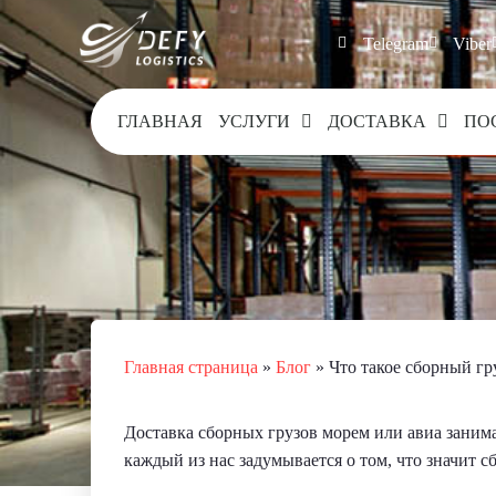
Telegram
Viber
ГЛАВНАЯ
УСЛУГИ
ДОСТАВКА
ПО
Главная страница
»
Блог
»
Что такое сборный гр
Доставка сборных грузов морем или авиа заним
каждый из нас задумывается о том, что значит с