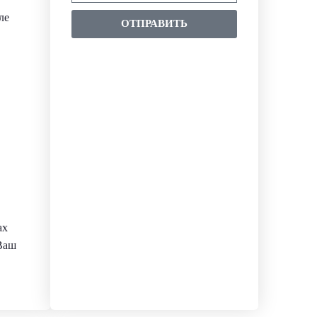
ле
ОТПРАВИТЬ
ах
 Ваш