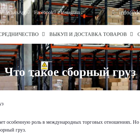
info@de
WhatsApp
Facebook
Instagram
СРЕДНИЧЕСТВО
ВЫКУП И ДОСТАВКА ТОВАРОВ
Что такое сборный груз
уз
ает особенную роль в международных торговых отношениях. Но
борный груз.