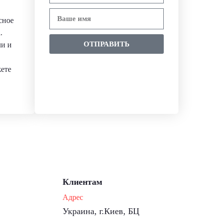
сное
.
ОТПРАВИТЬ
ли и
жете
Клиентам
Адрес
Украина, г.Киев, БЦ