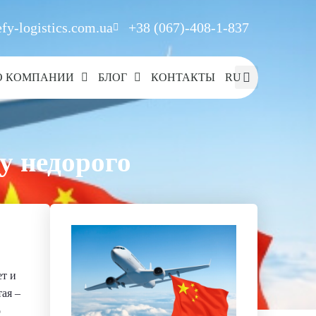
fy-logistics.com.ua
+38 (067)-408-1-837
О КОМПАНИИ
БЛОГ
КОНТАКТЫ
RU
у недорого
ет и
ая –
о