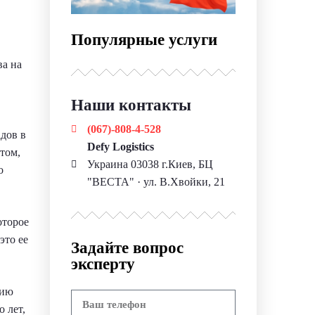
Популярные услуги
ва на
Наши контакты
(067)-808-4-528
адов в
Defy Logistics
том,
Украина 03038 г.Киев, БЦ
о
"ВЕСТА" · ул. В.Хвойки, 21
оторое
это ее
Задайте вопрос
эксперту
цию
 лет,