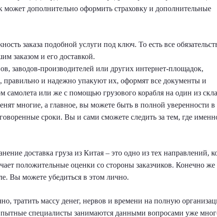
ик может дополнительно оформить страховку и дополнительные
ость заказа подобной услуги под ключ. То есть все обязательст
шим заказом и его доставкой.
в, заводов-производителей или других интернет-площадок,
, правильно и надежно упакуют их, оформят все документы и
ом самолета или же с помощью грузового корабля на один из скл
енят многие, а главное, вы можете быть в полной уверенности в 
оговоренные сроки. Вы и сами сможете следить за тем, где именн
ение доставка груза из Китая – это одно из тех направлений, к
чает положительные оценки со стороны заказчиков. Конечно же 
бле. Вы можете убедиться в этом лично.
чно, тратить массу денег, нервов и времени на полную организа
 Опытные специалисты занимаются данными вопросами уже много