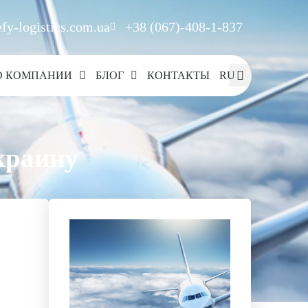
fy-logistics.com.ua
+38 (067)-408-1-837
О КОМПАНИИ
БЛОГ
КОНТАКТЫ
RU
краину