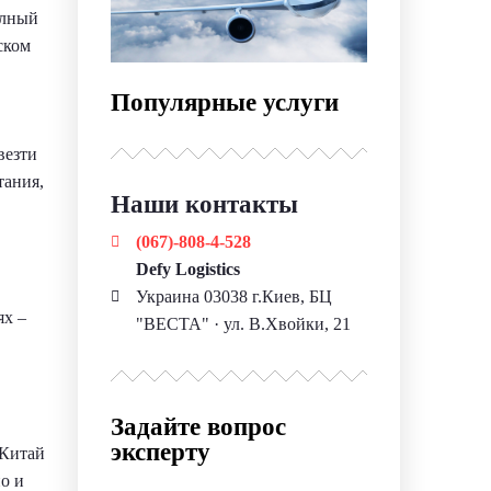
олный
ском
Популярные услуги
везти
тания,
Наши контакты
(067)-808-4-528
Defy Logistics
Украина 03038 г.Киев, БЦ
ях –
"ВЕСТА" · ул. В.Хвойки, 21
Задайте вопрос
эксперту
 Китай
о и