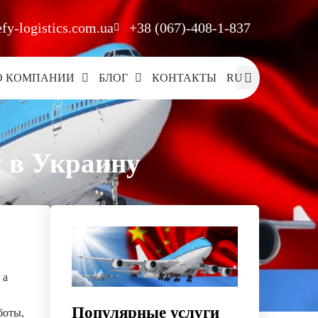
fy-logistics.com.ua
+38 (067)-408-1-837
О КОМПАНИИ
БЛОГ
КОНТАКТЫ
RU
я в Украину
 а
Популярные услуги
боты,