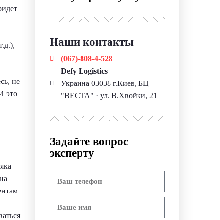
ридет
Наши контакты
.д.),
(067)-808-4-528
Defy Logistics
сь, не
Украина 03038 г.Киев, БЦ
И это
"ВЕСТА" · ул. В.Хвойки, 21
Задайте вопрос
эксперту
няка
 на
ентам
ваться