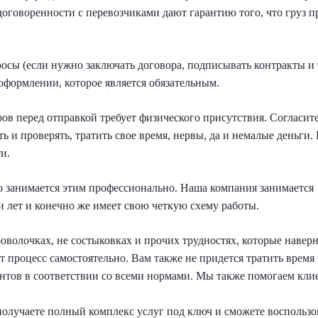
оговоренности с перевозчиками дают гарантию того, что груз п
сы (если нужно заключать договора, подписывать контракты и т
оформлении, которое является обязательным.
ров перед отправкой требует физического присутствия. Согласите
ь и проверять, тратить свое время, нервы, да и немалые деньги. 
и.
кто занимается этим профессионально. Наша компания занимается
 лет и конечно же имеет свою четкую схему работы.
роволочках, не состыковках и прочих трудностях, которые навер
от процесс самостоятельно. Вам также не придется тратить время
нтов в соответствии со всеми нормами. Мы также помогаем кли
получаете полный комплекс услуг под ключ и сможете воспользо