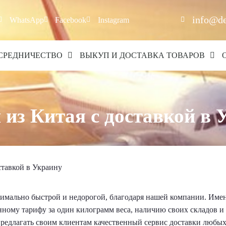
info@de
WhatsApp
Facebook
Instagram
СРЕДНИЧЕСТВО
ВЫКУП И ДОСТАВКА ТОВАРОВ
 из Китая с доставкой в 
ставкой в Украину
симально быстрой и недорогой, благодаря нашей компании. Имен
нному тарифу за один килограмм веса, наличию своих складов и
редлагать своим клиентам качественный сервис доставки любы