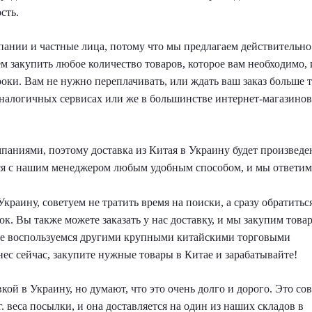
сть.
ании и частные лица, потому что мы предлагаем действительно
 закупить любое количество товаров, которое вам необходимо, 
оки. Вам не нужно переплачивать, или ждать ваш заказ больше 
 аналогичных сервисах или же в большинстве интернет-магазинов
ниями, поэтому доставка из Китая в Украину будет произведе
ься с нашим менеджером любым удобным способом, и мы ответим
краину, советуем не тратить время на поиски, а сразу обратитьс
ок. Вы также можете заказать у нас доставку, и мы закупим това
 же воспользуемся другими крупными китайскими торговыми
ес сейчас, закупите нужные товары в Китае и зарабатывайте!
кой в Украину, но думают, что это очень долго и дорого. Это со
. веса посылки, и она доставляется на один из наших складов в