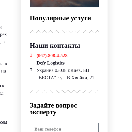
Популярные услуги
и
трех
, в
Наши контакты
(067)-808-4-528
Defy Logistics
на в
Украина 03038 г.Киев, БЦ
 на
"ВЕСТА" · ул. В.Хвойки, 21
я к
ры
Задайте вопрос
эксперту
всем