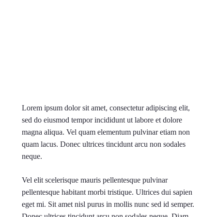
Розкажіть їм про
сервіс
, який ви
надаєте
Lorem ipsum dolor sit amet, consectetur adipiscing elit,
sed do eiusmod tempor incididunt ut labore et dolore
magna aliqua. Vel quam elementum pulvinar etiam non
quam lacus. Donec ultrices tincidunt arcu non sodales
neque.
Vel elit scelerisque mauris pellentesque pulvinar
pellentesque habitant morbi tristique. Ultrices dui sapien
eget mi. Sit amet nisl purus in mollis nunc sed id semper.
Donec ultrices tincidunt arcu non sodales neque. Diam