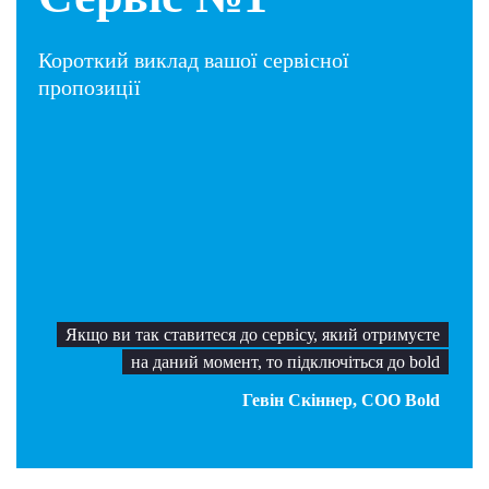
Короткий виклад вашої сервісної
пропозиції
Якщо ви так ставитеся до сервісу, який отримуєте
на даний момент, то підключіться до bold
Гевін Скіннер, COO Bold